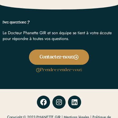
Des questions ?
Le Docteur Phanette GIR et son équipe se tient à votre écoute
pour répondre à toutes vos questions.
Contactez-nous
Prendre rendez-vous
F
I
L
a
n
i
c
s
n
Copyright © 2023 PHANETTE GIR |
Mentions légales
|
Politique de