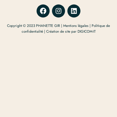
F
I
L
a
n
i
c
s
n
Copyright © 2023 PHANETTE GIR |
e
t
Mentions légales
k
|
Politique de
confidentialité
| Création de site par
DIGICOM-IT
b
a
e
o
g
d
o
r
i
k
a
n
m